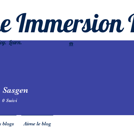
he Imme
rsion 
.
oy. Learn
☎️
 Sasgen
0
Suivi
 blogs
Aime le blog