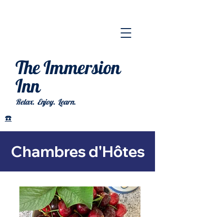
The Imme
rsion
Inn
.
Relax. Enjoy. Learn
☎️
Chambres d'Hôtes